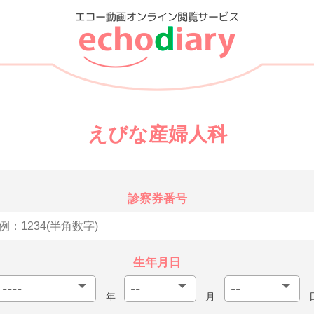
えびな産婦人科
診察券番号
生年月日
年
月