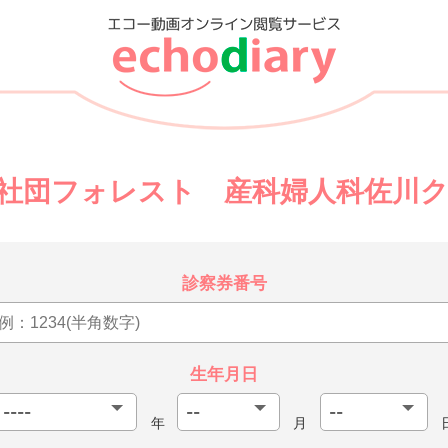
社団フォレスト 産科婦人科佐川
診察券番号
生年月日
年
月