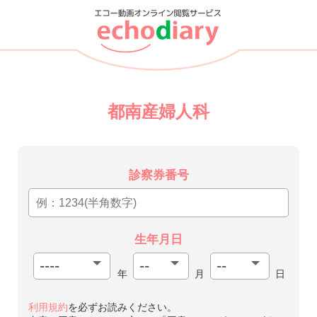
都南産婦人科
診察券番号
生年月日
年
月
日
利用規約
を必ずお読みください。